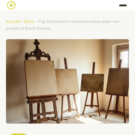
Accueil
›
Déco
›
Top 5 peintures recommandées pour vos
projets à Saint-Pathus