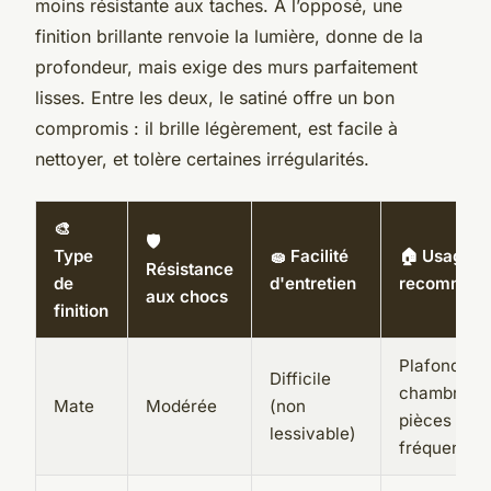
moins résistante aux taches. À l’opposé, une
finition brillante renvoie la lumière, donne de la
profondeur, mais exige des murs parfaitement
lisses. Entre les deux, le satiné offre un bon
compromis : il brille légèrement, est facile à
nettoyer, et tolère certaines irrégularités.
🎨
🛡️
Type
🧽 Facilité
🏠 Usage
Résistance
de
d'entretien
recomman
aux chocs
finition
Plafonds,
Difficile
chambres,
Mate
Modérée
(non
pièces peu
lessivable)
fréquentée