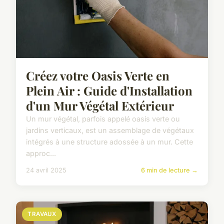
Créez votre Oasis Verte en
Plein Air : Guide d'Installation
d'un Mur Végétal Extérieur
Un mur végétal, parfois appelé oasis verte ou
jardins verticaux, est un assemblage de végétaux
intégrés à une structure adossée à un mur. Cette
approc...
24 avril 2025
6 min de lecture →
TRAVAUX