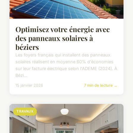
Optimisez votre énergie avec
des panneaux solaires à
béziers
Les foyers français qui installent des panneaux
solaires réalisent en moyenne 60% d'économies
sur leur facture électrique selon l'ADEME (2024). À
Bézi...
15 janvier 2026
7 min de lecture →
TRAVAUX