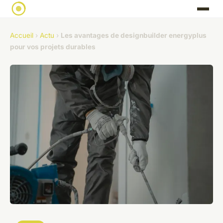
Accueil
›
Actu
›
Les avantages de designbuilder energyplus
pour vos projets durables