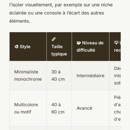
l’isoler visuellement, par exemple sur une niche
éclairée ou une console à l’écart des autres
éléments.
📏
🧩 Niveau de
💡 Usa
🎨 Style
Taille
difficulté
recom
typique
Décora
Minimaliste
30 à
Intermédiaire
intérie
monochrome
40 cm
sobre
Pièce
Multicolore
40 à
d'accen
Avancé
ou motif
60 cm
chambr
d'enfan