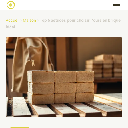
Accueil
›
Maison
›
Top 5 astuces pour choisir l'ours en brique
idéal